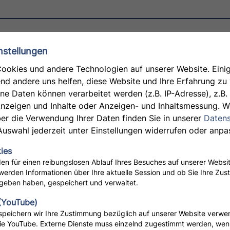
Apotheke in Steinba
Aufgaben in der 
Rezepturen sowie
Darüber hinaus s
nstellungen
palliativer und g
Apotheke + Herzog Apotheke |
60313
Zum nächstmöglic
Cannabinoid-Zub
Apotheke in Fran
ookies und andere Technologien auf unserer Website. Einig
tent/in / PTA
Außerdem gehöre
Isenburg, Pharma
end andere uns helfen, diese Website und Ihre Erfahrung zu
Defekturen sowi
die Offizin (PTA-
 Daten können verarbeitet werden (z.B. IP-Adresse), z.B. 
Apothekenbetrieb
deinen Aufgaben 
Anzeigen und Inhalte oder Anzeigen- und Inhaltsmessung. W
der Studienabteil
Kundenberatung, 
er die Verwendung Ihrer Daten finden Sie in unserer
Datens
Prüfung von Stud
Produkten und Ar
Auswahl jederzeit unter Einstellungen widerrufen oder anpa
von Arzneimittel
Gesundheitstests
Management von Studie
ies
Blutzuckermessung. Du hast eine abgeschlos
en für einen reibungslosen Ablauf Ihres Besuches auf unserer Websit
abgeschlossene A
Ausbildung, ein 
e am Schlosspark |
63755 Alzenau
Freundliche/r, e
werden Informationen über Ihre aktuelle Session und ob Sie Ihre Zus
Erfahrungen im H
Freude an Kommu
Berufsanfänger o
geben haben, gespeichert und verwaltet.
in Wort und Schrif
Deutsch in Wort u
Einsatzbereitscha
selbstständig un
selbstständig und ver
(YouTube)
Beruf.
speichern wir Ihre Zustimmung bezüglich auf unserer Website verw
angesprochen und
ie YouTube. Externe Dienste muss einzelnd zugestimmt werden, wen
uns auf Deine B