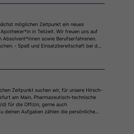
ächst möglichen Zeitpunkt ein neues
Apotheker*in in Teilzeit. Wir freuen uns auf
 Absolvent*innen sowie Berufserfahrenen.
chen: - Spaß und Einsatzbereitschaft bei der
it mit unserem internationalen Bestands- und
sowie mit unserem langjährigen Netzwerk
 - Freude, Integrität und Aufgeschlossenheit
nkontakt - Die Bereitschaft unterschiedliche
tigkeiten zu übernehmen - In unserem tollen
zu arbeiten
hen Zeitpunkt suchen wir, für unsere Hirsch-
kfurt am Main, Pharmazeutisch-technische
d) für die Offizin, gerne auch
Zu deinen Aufgaben zählen die persönliche
 Kundenberatung, der Verkauf von
n Produkten, Arzneimittel- und
en sowie die Durchführung von