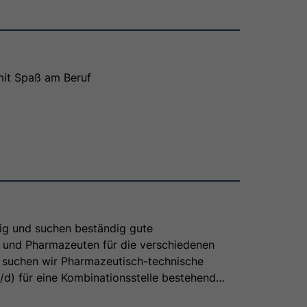
ehören allgemeine administrative und
Tätigkeiten, operative Leitungstätigkeiten,
gen und Controlling, Kundenbetreuung und -
geschäft der Offizin, die Sicherstellung der
it, die Durchführung von pharmazeutische
mit Spaß am Beruf
 sowie die eigenständiges Koordination von
.
ig und suchen beständig gute
 und Pharmazeuten für die verschiedenen
t suchen wir Pharmazeutisch-technische
/d) für eine Kombinationsstelle bestehend
und der Studienabteilung in der Central-