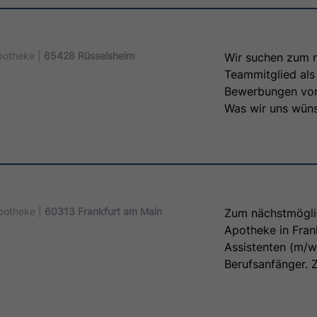
potheke |
65428 Rüsselsheim
Wir suchen zum n
Teammitglied als 
Bewerbungen von
Was wir uns wüns
alltäglichen Arbe
Neukundenstamm 
aus Ärztehäusern
im direkten Kunde
Aufgaben- und Tä
Team gemeinsam 
potheke |
60313 Frankfurt am Main
Zum nächstmöglic
Apotheke in Fran
Assistenten (m/w/
Berufsanfänger. 
und telefonische
apothekenübliche
Kosmetikprodukt