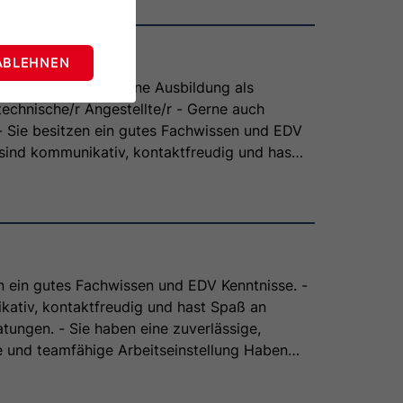
ABLEHNEN
en eine abgeschlossene Ausbildung als
sche/r Angestellte/r - Gerne auch
 - Sie besitzen ein gutes Fachwissen und EDV
 sind kommunikativ, kontaktfreudig und hast
ndenorientierte und teamfähige
g Haben wir Ihr interesse geweckt, Wir freuen
en ein gutes Fachwissen und EDV Kenntnisse. -
ativ, kontaktfreudig und hast Spaß an
tungen. - Sie haben eine zuverlässige,
e und teamfähige Arbeitseinstellung Haben
 geweckt, Wir freuen und auf Sie!