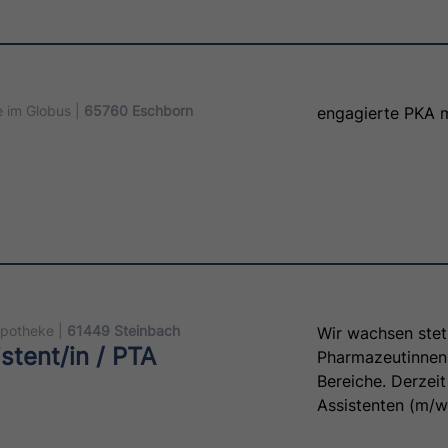
Ihren Aufgaben g
organisatorische 
Rezeptabrechnun
beratung im Tages
Wirtschaftlichke
 im Globus |
65760 Eschborn
engagierte PKA 
Dienstleistungen
Arbeitsprozessen
Apotheke |
61449 Steinbach
Wir wachsen stet
tent/in / PTA
Pharmazeutinnen
Bereiche. Derzei
Assistenten (m/w
aus der Rezeptur 