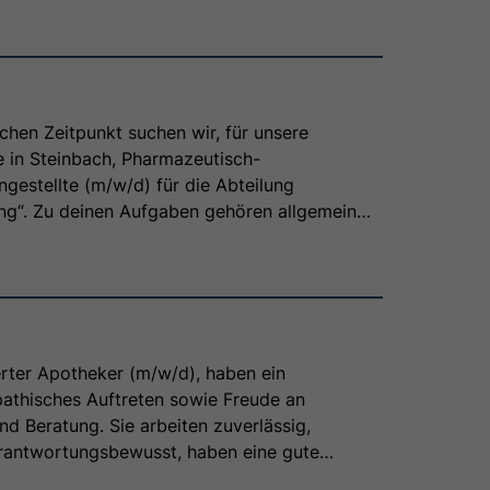
hen Zeitpunkt suchen wir, für unsere
 in Steinbach, Pharmazeutisch-
gestellte (m/w/d) für die Abteilung
 allgemeine
ätigkeiten, Rezeptanforderungen und
ung. Die interne und externe Kommunikation
 Du hast eine abgeschlossene
A, arbeitest zuverlässig, selbstständig und
Deutsch in Wort und
munikativ und hast ein freundliches Auftreten.
erter Apotheker (m/w/d), haben ein
ngesprochen und bist neugierig geworden?
pathisches Auftreten sowie Freude an
uns auf Deine Bewerbung.
d Beratung. Sie arbeiten zuverlässig,
erantwortungsbewusst, haben eine gute
eherrschen Deutsch in Wort und Schrift. Zu