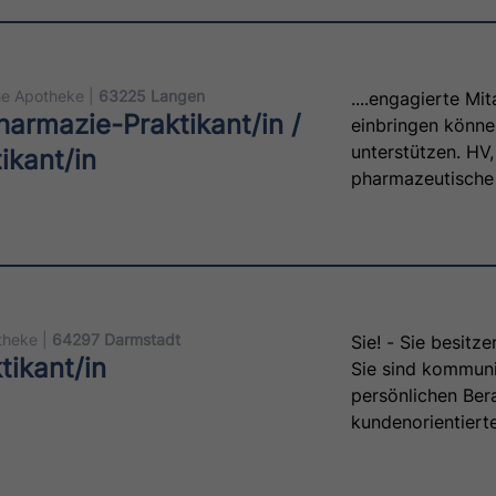
he Apotheke |
63225 Langen
....engagierte Mi
harmazie-Praktikant/in /
einbringen können
unterstützen. HV
ikant/in
pharmazeutische 
theke |
64297 Darmstadt
Sie! - Sie besitz
ikant/in
Sie sind kommuni
persönlichen Bera
kundenorientiert
wir Ihr interesse