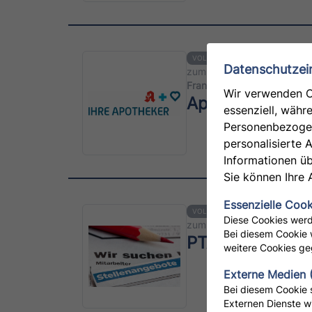
VOLLZEIT
TEILZEIT
Datenschutzei
zum 01.09.2026 | Hirsch-
Frankfurt am Main
Wir verwenden C
Apotheken-Assis
essenziell, währ
Personenbezogene
personalisierte 
Informationen üb
Sie können Ihre 
Essenzielle Cook
VOLLZEIT
TEILZEIT
Diese Cookies werd
zum 01.09.2026 | Apothek
Bei diesem Cookie 
PTA
weitere Cookies ge
Externe Medien 
Bei diesem Cookie 
Externen Dienste w