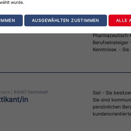
wählt wurde.
TIMMEN
AUSGEWÄHLTEN ZUSTIMMEN
ALLE 
theke |
64297 Darmstadt
Sie! - Sie besitz
Pharmazeutisch-techni
Berufseinsteiger
Kenntnisse. - Sie
Spaß an persönlichen Beratungen. - Sie haben eine
zuverlässige, ku
Arbeitseinstellun
und auf Sie!
theke |
64297 Darmstadt
Sie! - Sie besitz
ikant/in
Sie sind kommunik
persönlichen Bera
kundenorientiert
wir Ihr interesse