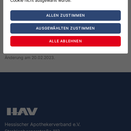
Cookie nicht ausgewählt wurde.
gesetzlich vorgeschriebenen Schulabschluss als
Zugangsvoraussetzung gibt es nicht. Die Inhalte der
ALLEN ZUSTIMMEN
Ausbildung zu Pharmazeutisch-kaufmännischen
AUSGEWÄHLTEN ZUSTIMMEN
Angestellten bauen auf dem Hauptschulabschluss auf.
ALLE ABLEHNEN
Dieser Seiteninhalt wurde erstellt am 31.01.2023 . Letzte
Änderung am 20.02.2023.
Hessischer Apothekerverband e.V.