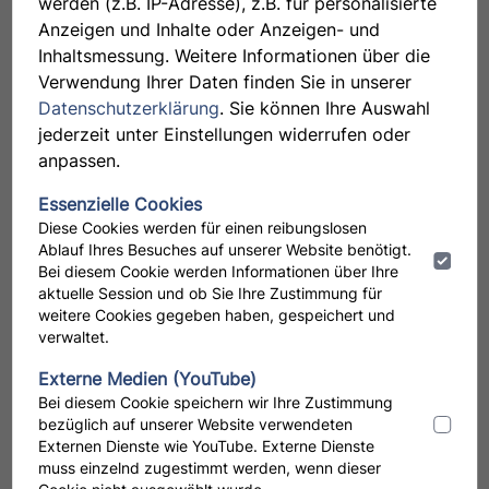
werden (z.B. IP-Adresse), z.B. für personalisierte
Anzeigen und Inhalte oder Anzeigen- und
Pharmazeutisch-technische Assistent:innen (PTA) sind
Inhaltsmessung. Weitere Informationen über die
Verwendung Ihrer Daten finden Sie in unserer
die rechte Hand der Apotheker:innen. Sie beraten
Datenschutzerklärung
. Sie können Ihre Auswahl
Patient:innen sachkundig und fundiert und stellen nach
jederzeit unter Einstellungen widerrufen oder
Rezepturen unter anderem Zäpfchen, Kapseln und
anpassen.
Salben her. Die schulische Berufsausbildung der
Essenzielle Cookies
Pharmazeutisch-technischen Assistent:innen dauert
Diese Cookies werden für einen reibungslosen
2,5 Jahre und beinhaltet ein sechsmonatiges
Ablauf Ihres Besuches auf unserer Website benötigt.
Praktikum in einer Apotheke. Am Ende steht die
Bei diesem Cookie werden Informationen über Ihre
aktuelle Session und ob Sie Ihre Zustimmung für
staatliche Prüfung zum Berufsabschluss PTA.
weitere Cookies gegeben haben, gespeichert und
verwaltet.
Pharmazeutisch-kaufmännisch Angestellte (PKA) sind
Externe Medien (YouTube)
in den Apothekenteams die Fachkräfte für
Bei diesem Cookie speichern wir Ihre Zustimmung
Warenwirtschaft, Einkauf und Lagerung von
bezüglich auf unserer Website verwendeten
Externen Dienste wie YouTube. Externe Dienste
Arzneimitteln und weiteren Sortimenten. PKA ist ein
muss einzelnd zugestimmt werden, wenn dieser
staatlich anerkannter Ausbildungsberuf, einen