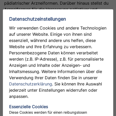
pädiatrischer Arzneiformen. Darüber hinaus stellst du
Arzneiformen für die Versorgung palliativer und
geriatrischer Institutionen, Cannabis- und
Datenschutzeinstellungen
Cannabinoid-Zubereitungen sowie Hormonrezepturen
her. Außerdem gehören die Prüfung von
Wir verwenden Cookies und andere Technologien
Ausgangsstoffen und Defekturen sowie die
auf unserer Website. Einige von ihnen sind
Dokumentation gemäß Apothekenbetriebsordnung zu
essenziell, während andere uns helfen, diese
deinem Aufgabenbereich. In der Studienabteilung
Website und Ihre Erfahrung zu verbessern.
unterstützt du die Herstellung und Prüfung von
Personenbezogene Daten können verarbeitet
Studienpräparaten, die Entwicklung und Prüfung von
werden (z.B. IP-Adresse), z.B. für personalisierte
Arzneimitteln, die Umsetzung von Projekten sowie das
Anzeigen und Inhalte oder Anzeigen- und
Management von Studienprojekten. Du hast eine
Inhaltsmessung. Weitere Informationen über die
abgeschlossene Ausbildung als PTA und hast bereits
Verwendung Ihrer Daten finden Sie in unserer
erste Erfahrungen im Herstellungsbereich. Du
Datenschutzerklärung
. Sie können Ihre Auswahl
beherrschst Deutsch in Wort und Schrift, arbeitest
jederzeit unter Einstellungen widerrufen oder
organisiert, zuverlässig, selbstständig und
anpassen.
verantwortungsbewusst.
Essenzielle Cookies
Diese Cookies werden für einen reibungslosen
Ihre Bewerbung per Post, per