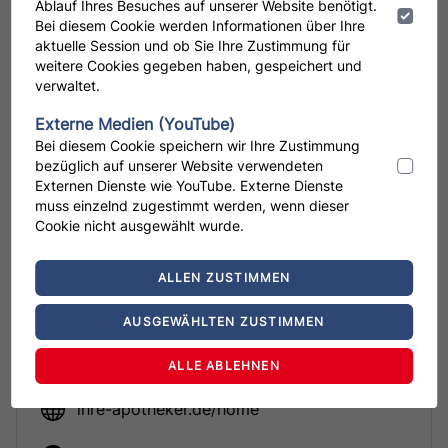
Ablauf Ihres Besuches auf unserer Website benötigt.
Telefon oder per Mail:
Bei diesem Cookie werden Informationen über Ihre
aktuelle Session und ob Sie Ihre Zustimmung für
weitere Cookies gegeben haben, gespeichert und
Central Apotheke
verwaltet.
Madelaine Stephan
Bahnstraße 51
Externe Medien (YouTube)
61449 Steinbach
Bei diesem Cookie speichern wir Ihre Zustimmung
bezüglich auf unserer Website verwendeten
Telefon: +49 6171-9161-251
Externen Dienste wie YouTube. Externe Dienste
karriere@ihreapotheker.de
muss einzelnd zugestimmt werden, wenn dieser
Cookie nicht ausgewählt wurde.
ALLEN ZUSTIMMEN
AUSGEWÄHLTEN ZUSTIMMEN
Leaflet
ALLE ABLEHNEN
+
ihre-apotheker.de/home
−